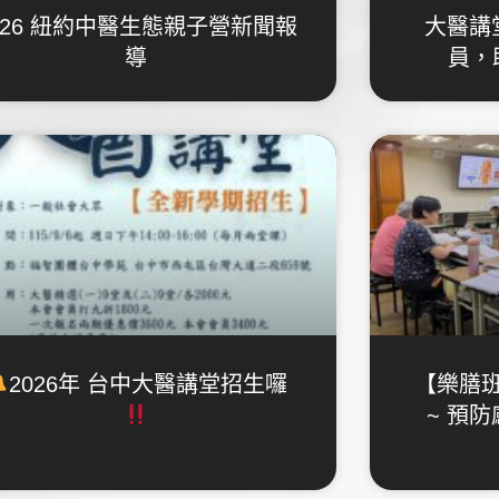
026 紐約中醫生態親子營新聞報
大醫講
導
員，
2026年 台中大醫講堂招生囉
【樂膳
~ 預