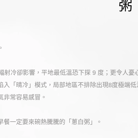
粥
。
輻射冷卻影響，平地最低溫恐下探 9 度；更令人憂
陷入「晴冷」模式，局部地區不排除出現8度極端低
氣非常容易感冒。
早餐一定要來碗熱騰騰的「蔥白粥」。