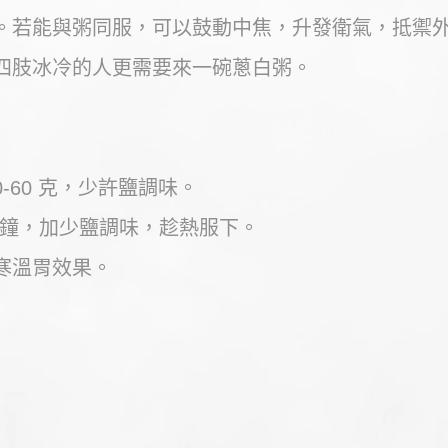
。若能與粥同服，可以鼓動中焦，升發衛氣，抵禦
四肢冰冷的人更需要來一碗蔥白粥。
0-60 克，少許鹽調味。
 分鐘，加少鹽調味，趁熱服下。
寒溫胃效果。