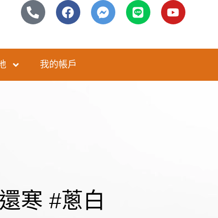
地
我的帳戶
還寒 #蔥白