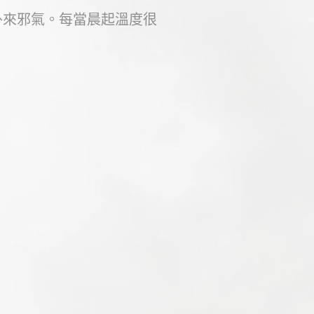
外來邪氣。每當晨起溫度很