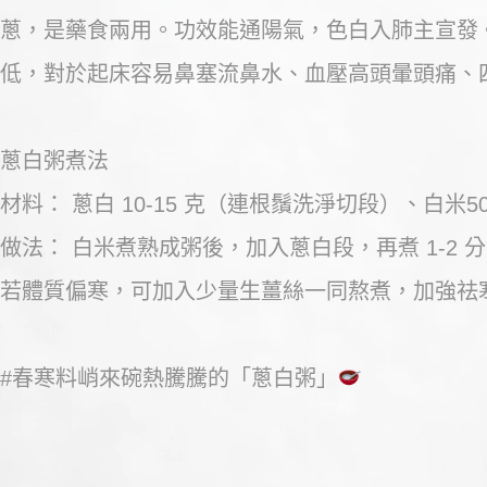
蔥，是藥食兩用。功效能通陽氣，色白入肺主宣發
低，對於起床容易鼻塞流鼻水、血壓高頭暈頭痛、
蔥白粥煮法
材料： 蔥白 10-15 克（連根鬚洗淨切段）、白米5
做法： 白米煮熟成粥後，加入蔥白段，再煮 1-2
若體質偏寒，可加入少量生薑絲一同熬煮，加強祛
#春寒料峭來碗熱騰騰的「蔥白粥」