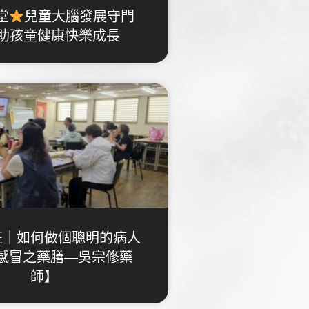
堂
兒童大腦發展守門
助孩童健康快樂成長
班｜如何做個聰明的病人
防感冒之藥膳—吳宗修藥
師】