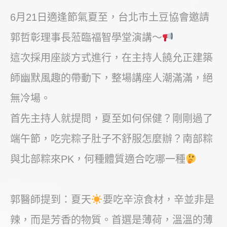
6月21日適逢節氣夏至，台北市土豆協會邀請
郭哲彰理事長蒞臨福智學堂演講～
這次採用座談方式進行，在主持人饒允正建築
師幽默風趣的帶動下，整場講座人潮滿滿，絕
無冷場。
首先主持人就提問，夏至如何保健？剛剛過了
端午節，吃完粽子肚子不舒服怎麼辦？南部粽
與北部粽來PK，何種體質適合吃哪一種
郭醫師提到：夏天
要吃辛涼食材，辛並非是
辣，而是芳香的物質。首選是薄荷，溫溫的薄