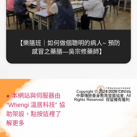
【樂膳班｜如何做個聰明的病人~ 預防
感冒之藥膳—吳宗修藥師】
Copyright © 2024-2026 Cthcea
● 本網站與伺服器由
中華傳統養身教育發展協會, All
Rights Reserved. 保留擁有權利.
“Whengi 溫居科技” 協
助架設，點按這裡了
解更多