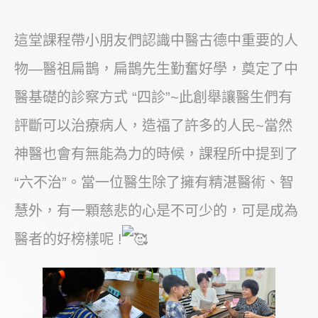
這堂課程帶小朋友們認識中醫古德中重要的人
物—醫祖扁鵲，扁鵲先生勤奮好學，奠定了中
醫基礎的診察方式 “四診”~此創舉讓醫生們有
評斷可以治療病人，造福了許多的人民~當然
神醫也會有無能為力的時候，課程所中提到了
“六不治”。當一位醫生除了擁有精湛醫術、智
慧外，有一顆慈悲的心是不可少的，可是成為
醫者的好榜樣呢 !