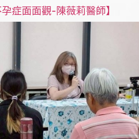
孕症面面觀-陳薇莉醫師】