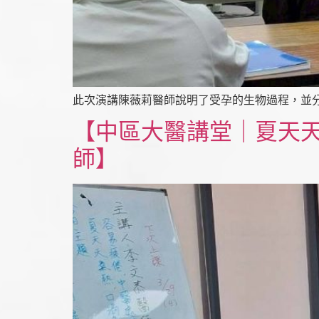
此次演講陳薇莉醫師說明了受孕的生物過程，並
【中區大醫講堂｜夏天
師】