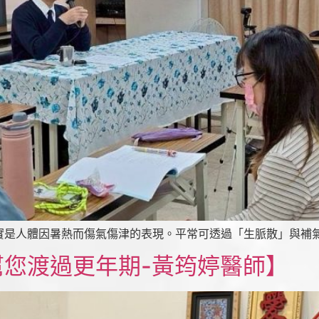
是人體因暑熱而傷氣傷津的表現。平常可透過「生脈散」與補氣湯
您渡過更年期-黃筠婷醫師】