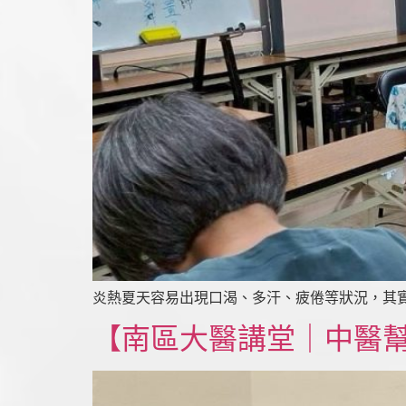
炎熱夏天容易出現口渴、多汗、疲倦等狀況，其實
【南區大醫講堂｜中醫幫